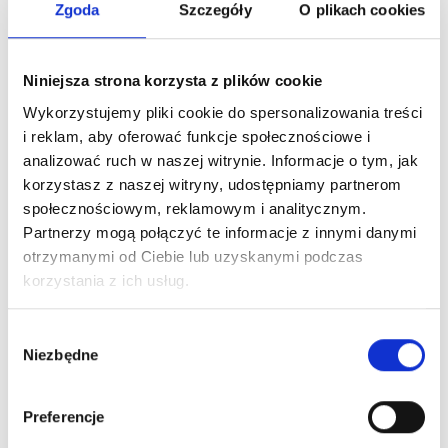
Zgoda
Szczegóły
O plikach cookies
Niniejsza strona korzysta z plików cookie
Wykorzystujemy pliki cookie do spersonalizowania treści
KLAUZULA INFORMACYJNA
i reklam, aby oferować funkcje społecznościowe i
Formularz kontaktowy
analizować ruch w naszej witrynie. Informacje o tym, jak
korzystasz z naszej witryny, udostępniamy partnerom
w sprawie usunięcia lub zmiany swoich
społecznościowym, reklamowym i analitycznym.
danych osobowych
Partnerzy mogą połączyć te informacje z innymi danymi
otrzymanymi od Ciebie lub uzyskanymi podczas
korzystania z ich usług.
Wybierz rodzaj zgłoszenia
Wybór
Niezbędne
Chcę usunąć swoje dane osobowe
zgody
Chcę zmienić swoje dane osobowe
Preferencje
Chcę skontaktować się z Administratorem