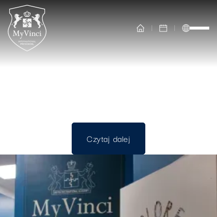
MYVINCI INTERNATIONAL PRESCHOOL
Klauzula informacyjna
Czytaj dalej
Czytaj dalej