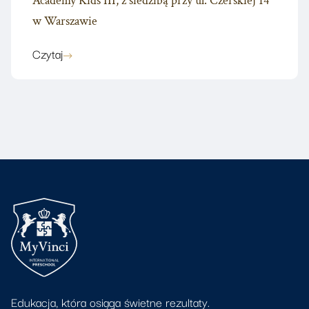
Academy Kids III, z siedzibą przy ul. Czerskiej 14
w Warszawie
Czytaj
Edukacja, która osiąga świetne rezultaty.