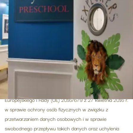
Naszym priorytetem jest ochrona bezpieczeństwa
Pani/Pana danych osobowych. W tym celu,
przedstawiamy Pani/Panu kluczowe informacje o
Pani/Pana danych osobowych.
Podstawa prawna RODO
Zgodnie z art. 13 ust. 1 i ust. 2 rozporządzenia Parlamentu
Europejskiego i Rady (UE) 2016/679 z 27 kwietnia 2016 r.
w sprawie ochrony osób fizycznych w związku z
przetwarzaniem danych osobowych i w sprawie
swobodnego przepływu takich danych oraz uchylenia