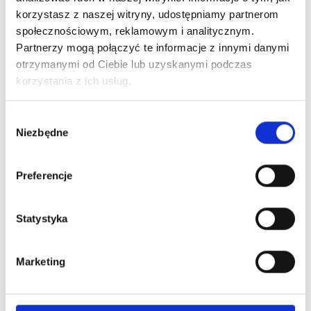
korzystasz z naszej witryny, udostępniamy partnerom
społecznościowym, reklamowym i analitycznym.
Partnerzy mogą połączyć te informacje z innymi danymi
otrzymanymi od Ciebie lub uzyskanymi podczas
korzystania z ich usług.
Wybór
Niezbędne
zgody
30
.
01
.
2024
Preferencje
Karnawał 2024
Czytaj więcej
Statystyka
Marketing