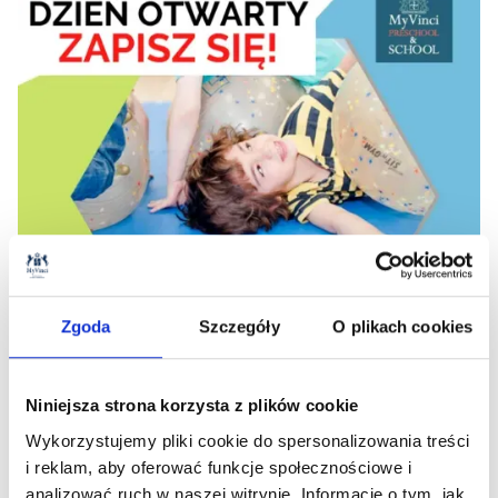
16
.
05
.
2024
Zgoda
Szczegóły
O plikach cookies
Dzień Otwarty w MyVinci 25.05.2024
Czytaj więcej
Niniejsza strona korzysta z plików cookie
Wykorzystujemy pliki cookie do spersonalizowania treści
i reklam, aby oferować funkcje społecznościowe i
analizować ruch w naszej witrynie. Informacje o tym, jak