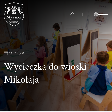
20
.
12
.
2019
Wycieczka do wioski
Mikołaja