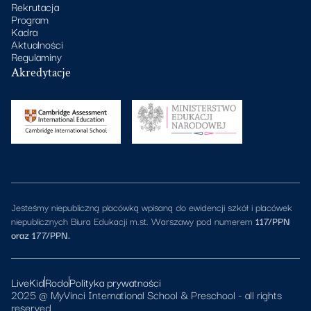
Rekrutacja
Program
Kadra
Aktualności
Regulaminy
Akredytacje
Jesteśmy niepubliczną placówką wpisaną do ewidencji szkół i placówek
niepublicznych Biura Edukacji m.st. Warszawy pod numerem
117/PPN
oraz 177/PPN.
LiveKid
Rodo
Polityka prywatności
2025 @ MyVinci International School & Preschool - all rights
reserved