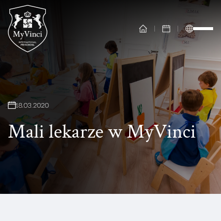
18
.
03
.
2020
Mali lekarze w MyVinci