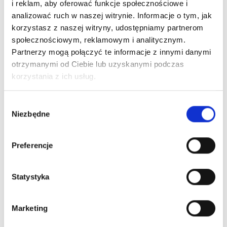
i reklam, aby oferować funkcje społecznościowe i
analizować ruch w naszej witrynie. Informacje o tym, jak
korzystasz z naszej witryny, udostępniamy partnerom
społecznościowym, reklamowym i analitycznym.
Partnerzy mogą połączyć te informacje z innymi danymi
otrzymanymi od Ciebie lub uzyskanymi podczas
korzystania z ich usług.
Wybór
Niezbędne
zgody
Preferencje
30
.
01
.
2024
Karnawał 2024
Statystyka
Czytaj więcej
Marketing