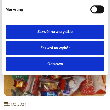
30
.
01
.
2024
Marketing
Karnawał 2024
Czytaj więcej
Zezwól na wszystkie
Zezwól na wybór
Odmowa
04
.
01
.
2024