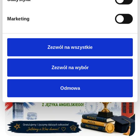
26
.
06
.
2026
Marketing
Zakończenie roku szkolnego 2025/2026
Czytaj więcej
Zezwól na wszystkie
Zezwól na wybór
Odmowa