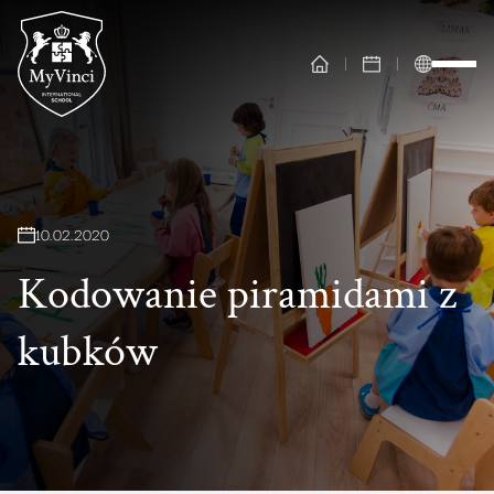
10
.
02
.
2020
Kodowanie piramidami z
kubków