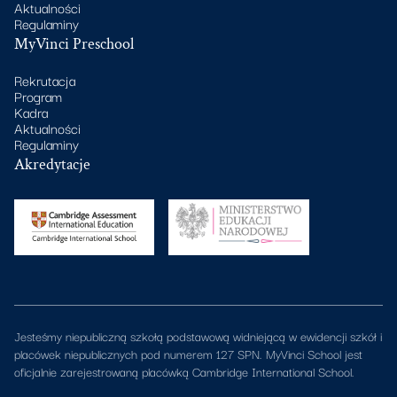
Aktualności
Regulaminy
MyVinci Preschool
Rekrutacja
Program
Kadra
Aktualności
Regulaminy
Akredytacje
Jesteśmy niepubliczną szkołą podstawową widniejącą w ewidencji szkół i
placówek niepublicznych pod numerem 127 SPN. MyVinci School jest
oficjalnie zarejestrowaną placówką Cambridge International School.