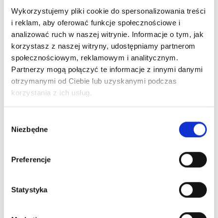
Wykorzystujemy pliki cookie do spersonalizowania treści
i reklam, aby oferować funkcje społecznościowe i
analizować ruch w naszej witrynie. Informacje o tym, jak
korzystasz z naszej witryny, udostępniamy partnerom
Zgody na przetwarzanie danych
społecznościowym, reklamowym i analitycznym.
Partnerzy mogą połączyć te informacje z innymi danymi
w celu zapoznania się z informacją dotycząca
otrzymanymi od Ciebie lub uzyskanymi podczas
przetwarzania przez nas Pani/Pana danych
korzystania z ich usług.
osobowych, zapraszamy do lektury naszej
POLITYKI PRYWATNOŚCI.
Wybór
Niezbędne
zgody
Uwaga!
Brak zgody na przetwarzanie Państwa
danych osobowych oraz zgody na otrzymanie
Preferencje
informacji handlowej uniemożliwi nam
procesowania Państwa formularza w zw. z
Statystyka
przepisami RODO.