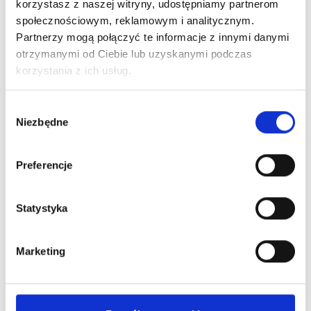
korzystasz z naszej witryny, udostępniamy partnerom
społecznościowym, reklamowym i analitycznym.
Partnerzy mogą połączyć te informacje z innymi danymi
otrzymanymi od Ciebie lub uzyskanymi podczas
korzystania z ich usług.
Wybór
Niezbędne
zgody
26
.
06
.
2026
Zakończenie roku szkolnego 2025/2026
Preferencje
Czytaj więcej
Statystyka
Marketing