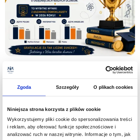
03
.
07
.
2026
Wyniki Egzaminu Ósmoklasisty 2026
Zgoda
Szczegóły
O plikach cookies
Czytaj więcej
Niniejsza strona korzysta z plików cookie
Wykorzystujemy pliki cookie do spersonalizowania treści
i reklam, aby oferować funkcje społecznościowe i
analizować ruch w naszej witrynie. Informacje o tym, jak