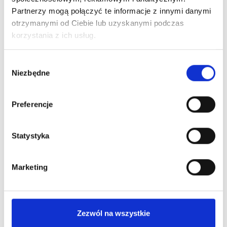
Partnerzy mogą połączyć te informacje z innymi danymi
otrzymanymi od Ciebie lub uzyskanymi podczas
korzystania z ich usług.
Wybór
26
.
06
.
2026
Niezbędne
zgody
Zakończenie roku szkolnego 2025/2026
Czytaj więcej
Preferencje
Statystyka
Marketing
Zezwól na wszystkie