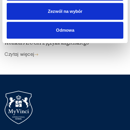
Zezwól na wybór
Odmowa
17
.
06
.
2026
Konkurs ZUCH z języka angielskiego
Czytaj więcej