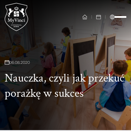
06
.
08
.
2020
Nauczka, czyli jak przekuć
porażkę w sukces