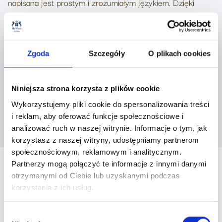
napisana jest prostym i zrozumiałym językiem. Dzięki
dużej ilości ciekawych przykładów czyta się ją niemal
jednym tchem.
Warto po nią sięgnąć, by dowiedzieć się jak wiele zależy
Zgoda
Szczegóły
O plikach cookies
od Naszej właściwej reakcji na dane zdarzenie, od tego
czy pozwolimy dziecku wykształcić własny mechanizm
Niniejsza strona korzysta z plików cookie
podejmowania decyzji, a także mierzenia się z własnymi
Wykorzystujemy pliki cookie do spersonalizowania treści
niepowodzeniami.
i reklam, aby oferować funkcje społecznościowe i
Życzymy udanej lektury!
analizować ruch w naszej witrynie. Informacje o tym, jak
korzystasz z naszej witryny, udostępniamy partnerom
społecznościowym, reklamowym i analitycznym.
Partnerzy mogą połączyć te informacje z innymi danymi
otrzymanymi od Ciebie lub uzyskanymi podczas
MYVINCI SCHOOL BLOG
korzystania z ich usług.
Najnowsze aktualności
Wybór