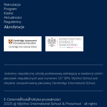
Rekrutacja
Program
Kadra
Aktualności
Regulaminy
Akredytacje
Jesteśmy niepubliczną szkołą podstawową widniejącą w ewidencji szkół i
placówek niepublicznych pod numerem 127 SPN. MyVinci School jest
oficjalnie zarejestrowaną placówką Cambridge International School.
E-Dziennik
Rodo
Polityka prywatności
2025 @ MyVinci International School & Preschool - all rights