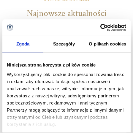
Najnowsze aktualności
Zgoda
Szczegóły
O plikach cookies
Niniejsza strona korzysta z plików cookie
Wykorzystujemy pliki cookie do spersonalizowania treści
i reklam, aby oferować funkcje społecznościowe i
analizować ruch w naszej witrynie. Informacje o tym, jak
korzystasz z naszej witryny, udostępniamy partnerom
społecznościowym, reklamowym i analitycznym.
Partnerzy mogą połączyć te informacje z innymi danymi
03
.
07
.
2026
otrzymanymi od Ciebie lub uzyskanymi podczas
korzystania z ich usług.
Wyniki Egzaminu Ósmoklasisty 2026