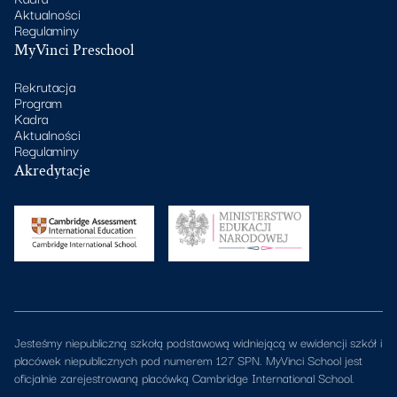
Aktualności
Regulaminy
MyVinci Preschool
Rekrutacja
Program
Kadra
Aktualności
Regulaminy
Akredytacje
Jesteśmy niepubliczną szkołą podstawową widniejącą w ewidencji szkół i
placówek niepublicznych pod numerem 127 SPN. MyVinci School jest
oficjalnie zarejestrowaną placówką Cambridge International School.