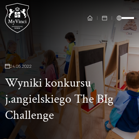
24
.
05
.
2022
Wyniki konkursu
j.angielskiego The BIg
Challenge