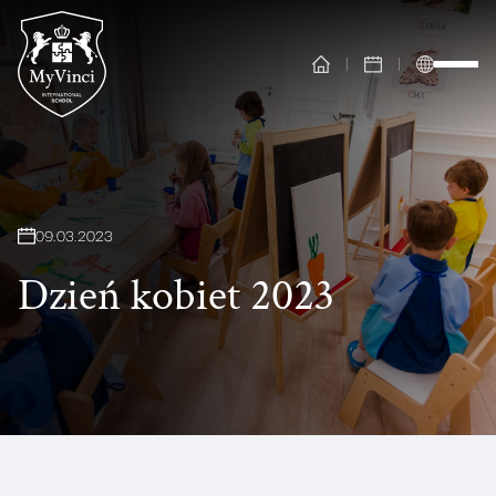
09
.
03
.
2023
Dzień kobiet 2023