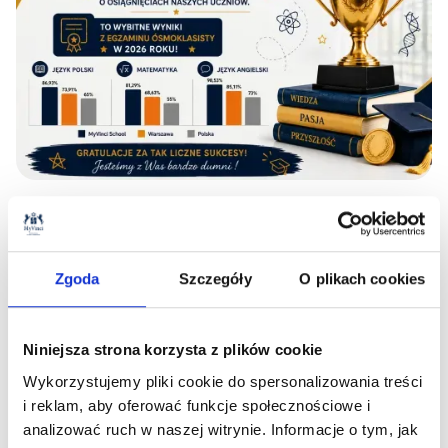
03
.
07
.
2026
Wyniki Egzaminu Ósmoklasisty 2026
Zgoda
Szczegóły
O plikach cookies
Czytaj więcej
Niniejsza strona korzysta z plików cookie
Wykorzystujemy pliki cookie do spersonalizowania treści
i reklam, aby oferować funkcje społecznościowe i
analizować ruch w naszej witrynie. Informacje o tym, jak