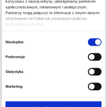
korzystasz z naszej witryny, udostępniamy partnerom
społecznościowym, reklamowym i analitycznym.
Partnerzy mogą połączyć te informacje z innymi danymi
otrzymanymi od Ciebie lub uzyskanymi podczas
korzystania z ich usług.
Wybór
Niezbędne
zgody
26
.
06
.
2026
Zakończenie roku szkolnego 2025/2026
Preferencje
Czytaj więcej
Statystyka
Marketing